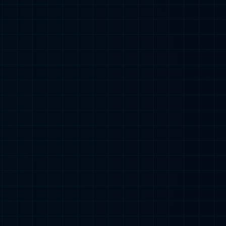
以求找到破解之道。然而，由于其丰富且独
阵，使得原本想要针对性的措施失去效果。
而这种优势不仅体现在比分上，更是在整个
他深厚的足球理论基础，以及敏锐洞察力带
，让每一次豪赌都显得理所当然而又充满惊