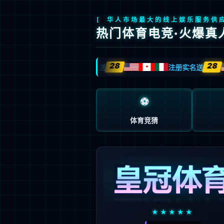
开云体育
AP
欢迎访问
开云体育
，提供全面覆盖足
千场比赛，