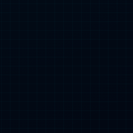
训新星到国际舞台
斗与荣耀的传奇。他从青训新星开始...