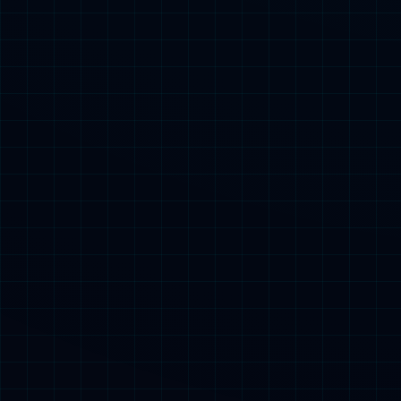
印尼与约旦22岁青年对决展现青春活力与
在全球化的时代背景下，青年运动员代表着各国的青春
2026-06-01
快船与掘金激战正酣1月22日精彩对决值
在2024年1月22日，洛杉矶快船与丹佛掘金的对决将