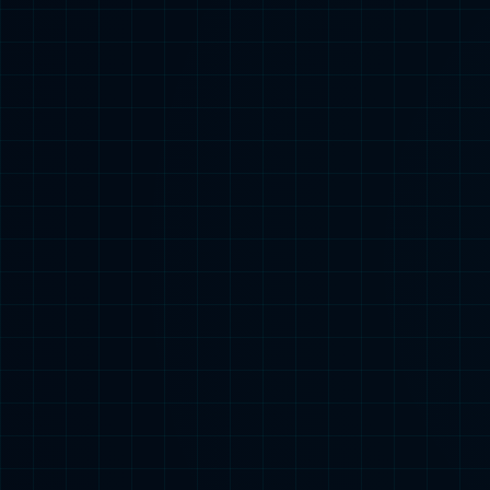
瓜迪奥拉精妙调动所带来的结果，也进一
4、对手反应与适应
反观其他球队，对于瓜迪奥拉频繁且高效
特的方法论，使得对手很难预测每次改变
与此同时，当对方教练意识到某项技术或
这种战略上的“猫捉老鼠”游戏使得他的球
因此，可以说，正是由于这种灵活多变并
赛事过程中的心理博弈。这也是为何他能
总结：
通过以上分析，我们可以看到，瓜迪奥拉
来的智慧决策。无论是针对性的战术安排
喜。