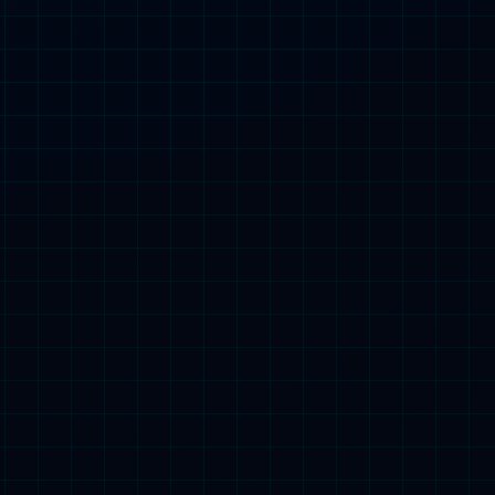
对决谁能笑到最
之间的较量总是充满了悬念与激情。湖...
分析及赛前预测
北京国安之间的对决，旨在通过多角度...