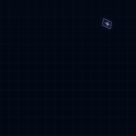
即时动态
开云体育聚焦体育热点，覆盖开云体育最新动态、比分更新和赛事走
向
辽宁本钢与南京同曦激战正酣谁能在赛场上笑到最后
在中国篮球联赛的激烈竞争中，辽宁本钢与南京同曦之间的
对决引发了无数球迷的关注。两支球队在场上展现出的技战
术水平和团队协作能力，使得比赛备受期待。辽宁本钢作为
传统强队...