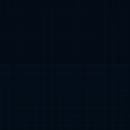
数据分析
整合球员数据、赛事统计与历史对阵记录，开云体育 助您
掌握全面信息，精准了解赛况。
电竞直播
涵盖 LOL、CS:GO、DOTA2 等热门电竞赛事，提供高帧率