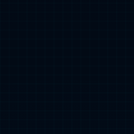
专业解说
提供专业解说音轨，深度剖析比赛亮点，提升观赛体验，
是体育发烧友的理想选择。