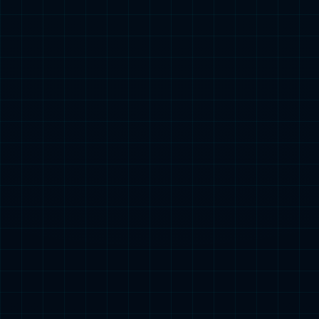
05. 客服支持时间？
平台客服全年 24 小时在线，支持中文、英文与马来语多语言服
务。无论您遇到技术问题、账户疑问，或希望了解功能详情，我
们都将即时响应。
06. 观看直播是否收费？
平台提供免费赛事直播服务，部分高峰赛事可能需完成账号登录
方可观看。开云体育 致力于为广大体育爱好者打造一个公开透
明、便捷高效的观赛环境。