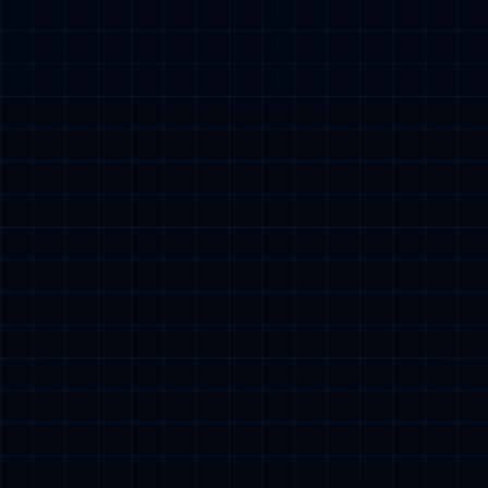
详情
2026-06-09
印尼与约旦22岁青年对决展现青春活力与竞技精神
在全球化的时代背景下，青年运动员代表着各国的青春活力
与竞技精神。本文将围绕印尼与约旦两位22岁青年运动员的
对决展开讨论，探讨这场比赛如何展现出年轻一代的拼搏精
神、友谊...
详情
2026-06-01