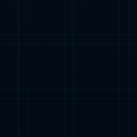
4.9 / 5.0
已突破
2,000,000+
下载量
开云体育 App
全场景·全功能·全终端
专为体育爱好者打造的移动应用平台，整合开云体育赛事数