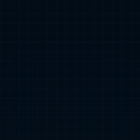
直播与赛事专题页，满足不同电竞观众需求。
内容专区
除赛事直播外，还提供赛后采访、球星特辑、战术分析等
多元内容，打造沉浸式体育服务平台。