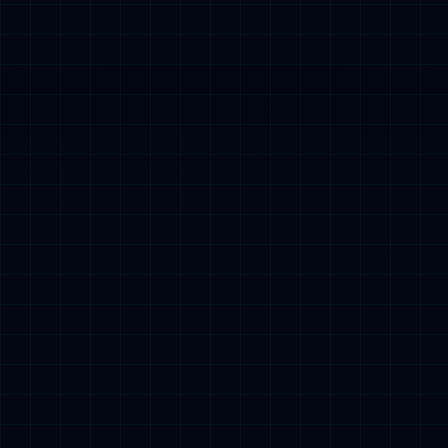
01. 初创定位
开云体育起源于对体育精神与数字技术的热
爱，早期平台聚焦于赛事数据与直播服务，并
率先实现多赛程同步与智能提醒功能，赢得众
多球迷的信任。