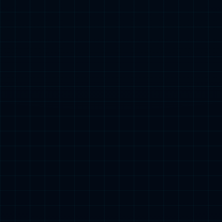
据、智能追踪、个性推送等功能，操作流畅，体验全面。
支持
iOS / Android / Web
多平台同步，具备日夜模式、语
言自定义、赛事收藏等人性化设置。精准呈现比赛进程，提
升数据可读性与观赛效率。
官方正版渠道 · 安全可靠
实时数据更新 · 快速加载体验
多重加密机制 · 信息私密保护
多端无缝衔接 · 随时查看赛事
高清视频专区 · 畅享沉浸式观赛
立即下载 App
网页版入口