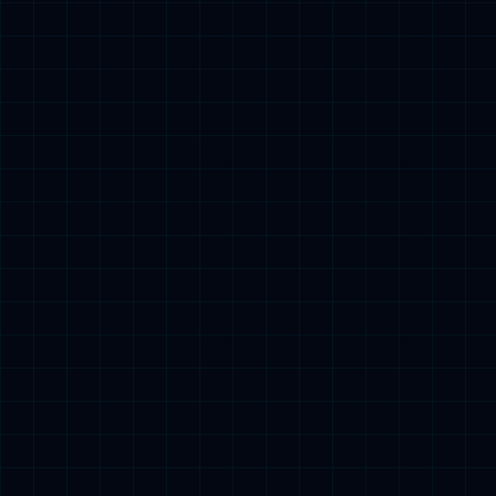
爱。
联系我们
地址
support@com.cn
快速导航
App下载
关于我们
隐私政策
用户协议
网站地图
推荐平台