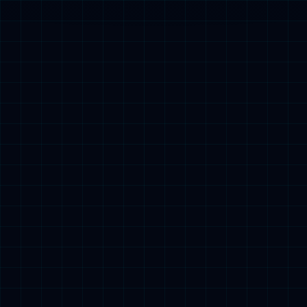
40轮激战广东队对决浙江队争夺季后赛席位的关键战
役分析
在本赛季的CBA联赛中，广东队与浙江队展开了一场激烈的
对决，双方为了争夺季后赛席位而全力以赴。这场关键战役
不仅是两支球队实力的较量，更是战术、心理和体能等多方
面因素的综...
详情
2026-05-27
开云体育
开云体育官方网站⚽️世杯合作官方⚽️是一款专业的电子竞技娱
乐平台，提供高清赛事直播、体育竞猜。注册界面简洁流畅，官
网入口登录操作便捷，手机网页版登录旨在为体育爱好者带来优
质的观看体验和丰富的赛事内容，官网版深受玩家和粉丝的喜