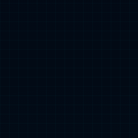
获胜几率。
尤其是在比赛压力较大的情况下，勒韦尔能够保持冷
静，并引导队伍稳定情绪，从而避免不必要的失误。
他这种出色的领导力，将对整个球队未来的发展产生
深远影响，让年轻球员更快成长，形成良性的竞争氛
围。
3、战术调整与进攻威胁
随着卡里斯・勒韦尔表现出的多样化技能，教练组也
开始调整战术，以更好地利用他的优势。在新赛季
中，我们可以看到更多围绕他的战术设置，包括挡拆
配合和快速反击等，使得进攻更加富有变化和威胁。
具体而言，当勒韦尔持球时，他能够吸引防守注意