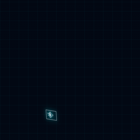
卡里斯・勒韦尔在新赛季的个人技术有了显著提升，
这对于他的表现产生了直接影响。他在篮下的终结能
力明显增强，不论是突破上篮还是中距离投篮，都展
现出更高的命中率。这种技术上的进步，使得他能够
在比赛中更加自信地发起进攻，为球队创造更多得分
机会。
除了得分能力，勒韦尔还加强了自己的组织能力。他
逐渐成为了球队进攻的发起点，通过精准的传球为队
友创造良好的投篮机会。这种适应能力使得他不仅仅
是一名得分手，更是一个全能型球员，对球队整体战
术体系产生了积极影响。
此外，在面对不同防守策略时，勒韦尔也展现出了良
好的应变能力。他能够分析对方防守阵型，并迅速调