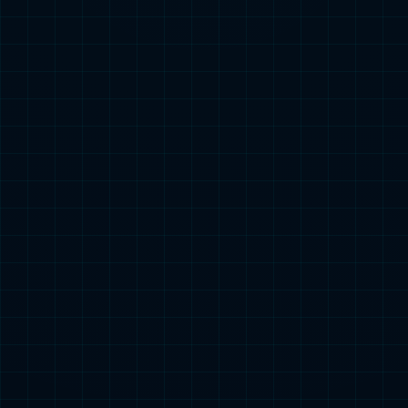
上一篇：
科隆对沃特福德精彩直播全程回顾…
下一篇：
比利亚雷亚尔迎战巴塞罗那谁能在
延伸阅读