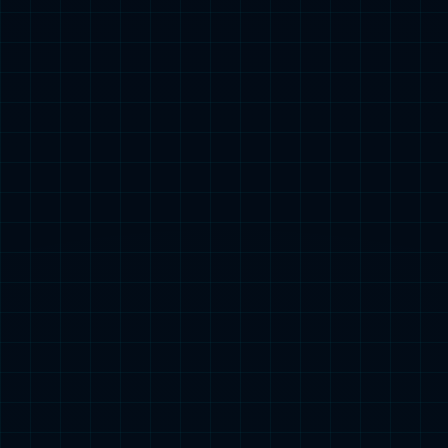
力，从而为其他射手创造空间。此外，他灵活运用各
种进攻手段，如三分投射、切入以及背打等，使得防
守方难以针对性布置防线。这一系列变化显著提升了
球队整体进攻效率，让对手感到压力倍增。
同时，由于他出色的控球和阅读比赛能力，教练可以
根据不同对手制定相应战术，从而增强比赛中的灵活
性。这样的战术调整不仅提高了当季比赛成绩，也为
未来发展奠定基础，为其他年轻球员树立学习榜样。
4、健康状况与伤病管理
健康状况是运动员职业生涯中的重要因素之一，对于
卡里斯・勒韦尔来说尤为重要。在过去的一些赛季
中，他曾受到过伤病困扰，这对他的发挥造成了一定
影响。因此，新赛季开始前，他特别注重身体素质训