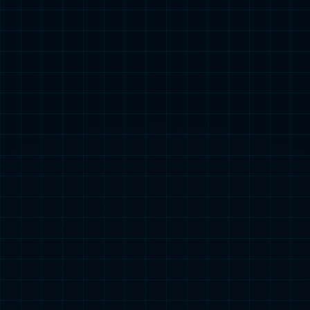
练以及恢复措施，以确保自己能够保持最佳状态参
赛。
通过科学合理的饮食和锻炼计划，加上专业医疗团队
的支持，勒韦尔有效降低受伤风险，从而使自己在整
季比赛中保持高水平竞技状态。此外，通过数据分
析，他也意识到疲劳管理的重要性，以便在保持高强
度训练同时，有效避免过度疲劳导致受伤的问题。
健康状况持续向好，不仅让他本人有机会展示才华，
也让整个团队受益。当核心球员能始终保持参与竞技
时，对于整个团队士气及拼搏精神都有很大推动作
用。这一切都将在未来的发展过程中，为球队争取佳
绩提供保障。
总结：